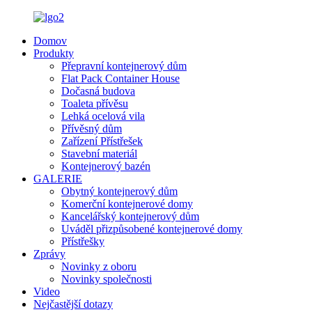
Domov
Produkty
Přepravní kontejnerový dům
Flat Pack Container House
Dočasná budova
Toaleta přívěsu
Lehká ocelová vila
Přívěsný dům
Zařízení Přístřešek
Stavební materiál
Kontejnerový bazén
GALERIE
Obytný kontejnerový dům
Komerční kontejnerové domy
Kancelářský kontejnerový dům
Uváděl přizpůsobené kontejnerové domy
Přístřešky
Zprávy
Novinky z oboru
Novinky společnosti
Video
Nejčastější dotazy