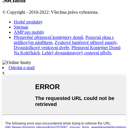
© Copyright - 2010-2022: Všechna práva vyhrazena.
Horké produkty
Sitemap
AMP pro mobily
Přestavěné přepravní kontejnery domů
,
Posuvná okna s
práškovým nástřikem
,
Zvukové bariérové ​​stěnové panely
,
Dvousložkové venkovní dveře
,
Přepravní Kontejner Domů
Na Kolečkách
,
Lehký dvounápravový cestovní přívěs
,
Odeslat e-mail
x