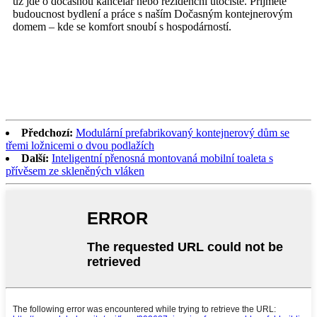
už jde o dočasnou kancelář nebo rezidenční útočiště. Přijměte
budoucnost bydlení a práce s naším Dočasným kontejnerovým
domem – kde se komfort snoubí s hospodárností.
Předchozí:
Modulární prefabrikovaný kontejnerový dům se
třemi ložnicemi o dvou podlažích
Další:
Inteligentní přenosná montovaná mobilní toaleta s
přívěsem ze skleněných vláken