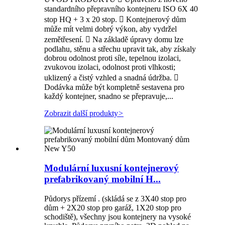
standardního přepravního kontejneru ISO 6X 40
stop HQ + 3 x 20 stop.  Kontejnerový dům
může mít velmi dobrý výkon, aby vydržel
zemětřesení.  Na základě úpravy domu lze
podlahu, stěnu a střechu upravit tak, aby získaly
dobrou odolnost proti síle, tepelnou izolaci,
zvukovou izolaci, odolnost proti vlhkosti;
uklizený a čistý vzhled a snadná údržba. 
Dodávka může být kompletně sestavena pro
každý kontejner, snadno se přepravuje,...
Zobrazit další produkty
>
Modulární luxusní kontejnerový
prefabrikovaný mobilní H...
Půdorys přízemí . (skládá se z 3X40 stop pro
dům + 2X20 stop pro garáž, 1X20 stop pro
schodiště), všechny jsou kontejnery na vysoké