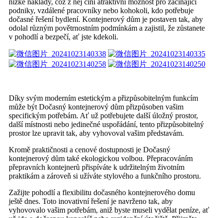
nízké náklady, což z něj činí atraktivní možnost pro začínající
podniky, vzdálené pracovníky nebo kohokoli, kdo potřebuje
dočasné řešení bydlení. Kontejnerový dům je postaven tak, aby
odolal různým povětrnostním podmínkám a zajistil, že zůstanete
v pohodlí a bezpečí, ať jste kdekoli.
Díky svým moderním estetickým a přizpůsobitelným funkcím
může být Dočasný kontejnerový dům přizpůsoben vašim
specifickým potřebám. Ať už potřebujete další úložný prostor,
další místnosti nebo jedinečné uspořádání, tento přizpůsobitelný
prostor lze upravit tak, aby vyhovoval vašim představám.
Kromě praktičnosti a cenové dostupnosti je Dočasný
kontejnerový dům také ekologickou volbou. Přepracováním
přepravních kontejnerů přispíváte k udržitelným životním
praktikám a zároveň si užíváte stylového a funkčního prostoru.
Zažijte pohodlí a flexibilitu dočasného kontejnerového domu
ještě dnes. Toto inovativní řešení je navrženo tak, aby
vyhovovalo vašim potřebám, aniž byste museli vydělat peníze, ať