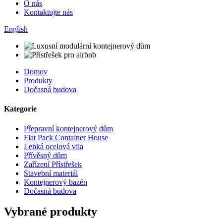
O nás
Kontaktujte nás
English
Domov
Produkty
Dočasná budova
Kategorie
Přepravní kontejnerový dům
Flat Pack Container House
Lehká ocelová vila
Přívěsný dům
Zařízení Přístřešek
Stavební materiál
Kontejnerový bazén
Dočasná budova
Vybrané produkty