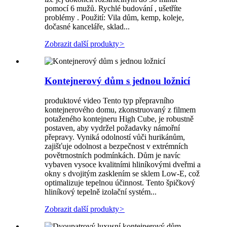
pomocí 6 mužů. Rychlé budování , ušetříte
problémy . Použití: Vila dům, kemp, koleje,
dočasné kanceláře, sklad...
Zobrazit další produkty
>
Kontejnerový dům s jednou ložnicí
produktové video Tento typ přepravního
kontejnerového domu, zkonstruovaný z filmem
potaženého kontejneru High Cube, je robustně
postaven, aby vydržel požadavky námořní
přepravy. Vyniká odolností vůči hurikánům,
zajišťuje odolnost a bezpečnost v extrémních
povětrnostních podmínkách. Dům je navíc
vybaven vysoce kvalitními hliníkovými dveřmi a
okny s dvojitým zasklením se sklem Low-E, což
optimalizuje tepelnou účinnost. Tento špičkový
hliníkový tepelně izolační systém...
Zobrazit další produkty
>