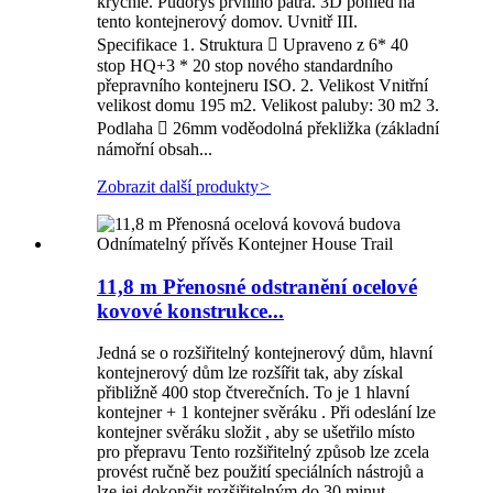
krychle. Půdorys prvního patra. 3D pohled na
tento kontejnerový domov. Uvnitř III.
Specifikace 1. Struktura  Upraveno z 6* 40
stop HQ+3 * 20 stop nového standardního
přepravního kontejneru ISO. 2. Velikost Vnitřní
velikost domu 195 m2. Velikost paluby: 30 m2 3.
Podlaha  26mm voděodolná překližka (základní
námořní obsah...
Zobrazit další produkty
>
11,8 m Přenosné odstranění ocelové
kovové konstrukce...
Jedná se o rozšiřitelný kontejnerový dům, hlavní
kontejnerový dům lze rozšířit tak, aby získal
přibližně 400 stop čtverečních. To je 1 hlavní
kontejner + 1 kontejner svěráku . Při odeslání lze
kontejner svěráku složit , aby se ušetřilo místo
pro přepravu Tento rozšiřitelný způsob lze zcela
provést ručně bez použití speciálních nástrojů a
lze jej dokončit rozšiřitelným do 30 minut