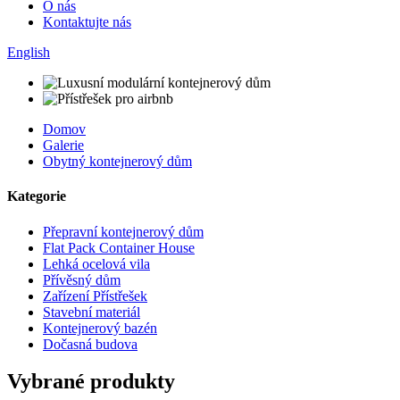
O nás
Kontaktujte nás
English
Domov
Galerie
Obytný kontejnerový dům
Kategorie
Přepravní kontejnerový dům
Flat Pack Container House
Lehká ocelová vila
Přívěsný dům
Zařízení Přístřešek
Stavební materiál
Kontejnerový bazén
Dočasná budova
Vybrané produkty