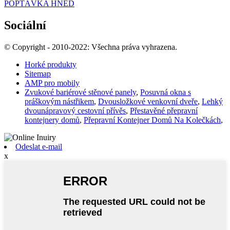
POPTÁVKA HNED
Sociální
© Copyright - 2010-2022: Všechna práva vyhrazena.
Horké produkty
Sitemap
AMP pro mobily
Zvukové bariérové ​​stěnové panely
,
Posuvná okna s
práškovým nástřikem
,
Dvousložkové venkovní dveře
,
Lehký
dvounápravový cestovní přívěs
,
Přestavěné přepravní
kontejnery domů
,
Přepravní Kontejner Domů Na Kolečkách
,
Odeslat e-mail
x