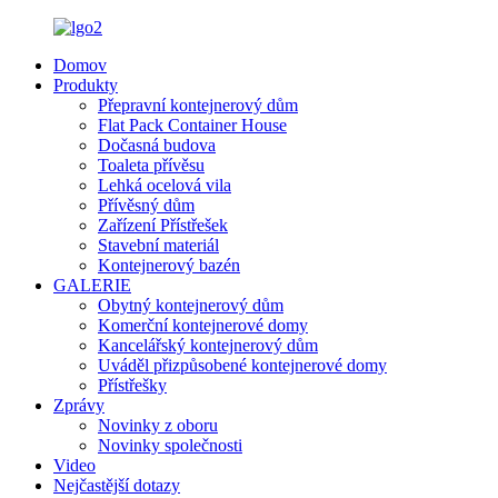
Domov
Produkty
Přepravní kontejnerový dům
Flat Pack Container House
Dočasná budova
Toaleta přívěsu
Lehká ocelová vila
Přívěsný dům
Zařízení Přístřešek
Stavební materiál
Kontejnerový bazén
GALERIE
Obytný kontejnerový dům
Komerční kontejnerové domy
Kancelářský kontejnerový dům
Uváděl přizpůsobené kontejnerové domy
Přístřešky
Zprávy
Novinky z oboru
Novinky společnosti
Video
Nejčastější dotazy