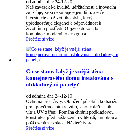
od admina dne 24-12-20
Náš závazek ke kvalitě, udržitelnosti a inovacím
zajišťuje, že si nekupujete jen dům, ale že
investujete do životního stylu, který
upřednostňuje eleganci a odpovědnost k
životnímu prostředí. Objevte dokonalou
kombinaci moderního designu a...
Přečtěte si více
Co se stane, když je vnější stěna
kontejnerového domu instalována s
obkladovými panely?
od admina dne 24-12-19
Ochrana před živly: Obložení působí jako bariéra
proti povětrnostním vlivům, jako je déšť, sníh,
vítr a UV záření. Pomáhá chránit podkladovou
konstrukci před poškozením vlhkostí, hnilobou a
poškozením. Izolace: Některé typy...
Přečtěte si více