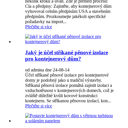
několik kroků a úvah. Zde je přehled procesu:
Cla a předpisy: Zajistěte, aby kontejnerový dům
vyhovoval celním předpisům USA a stavebním
předpisům. Prozkoumejte jakékoli specifické
požadavky na import...
Přečtěte si více
Jaký je účel stříkané pěnové izolace
pro kontejnerový dům?
od admina dne 24-08-14
Účel stříkané pěnové izolace pro kontejnerové
domy je podobný jako u tradiční výstavby.
Stříkaná pěnová izolace pomáhá zajistit izolaci a
vzduchotěsnost v kontejnerových domech, což je
zvláště důležité kvůli kovové konstrukci
kontejneru. Se stříkanou pěnovou izolací, kon...
Přečtěte si více