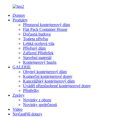
Domov
Produkty
Přepravní kontejnerový dům
Flat Pack Container House
Dočasná budova
Toaleta přívěsu
Lehká ocelová vila
Přívěsný dům
Zařízení Přístřešek
Stavební materiál
Kontejnerový bazén
GALERIE
Obytný kontejnerový dům
Komerční kontejnerové domy
Kancelářský kontejnerový dům
Uváděl přizpůsobené kontejnerové domy
Přístřešky
Zprávy
Novinky z oboru
Novinky společnosti
Video
Nejčastější dotazy