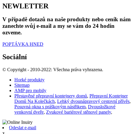
NEWLETTER
V případě dotazů na naše produkty nebo ceník nám
zanechte svůj e-mail a my se vám do 24 hodin
ozveme.
POPTÁVKA HNED
Sociální
© Copyright - 2010-2022: Všechna práva vyhrazena.
Horké produkty
Sitemap
AMP pro mobily
Přestavěné přepravní kontejnery domů
,
Přepravní Kontejner
Domů Na Kolečkách
,
Lehký dvounápravový cestovní přívěs
,
Posuvná okna s práškovým nástřikem
,
Dvousložkové
venkovní dveře
,
Zvukové bariérové ​​stěnové panely
,
Odeslat e-mail
x