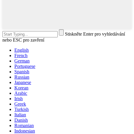
Stiskněte Enter pro vyhledávání
nebo ESC pro zavření
English
French
German
Portuguese
Spanish
Russian
Japanese
Korean
Arabic
Irish
Greek
Turkish
Italian
Danish
Romanian
Indonesian