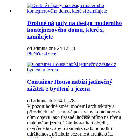
Drobné nápady na design moderního
kontejnerového domu, které si
zamilujete
od admina dne 24-12-18
Přečtěte si více
Container House nabízí jedinečný
zážitek z bydlení u jezera
od admina dne 24-11-28
V pozoruhodné směsi moderní architektury a
přírodních krás se nově postavený kontejnerový
dům objevil jako úžasné útočiště přímo na břehu
malebného jezera. Toto inovativní obydlí,
navržené tak, aby maximalizovalo pohodlí i
udržitelnost, přitahuje pozornost architektů...