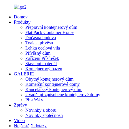
Domov
Produkty
Přepravní kontejnerový dům
Flat Pack Container House
Dočasná budova
Toaleta přívěsu
Lehká ocelová vila
Přívěsný dům
Zařízení Přístřešek
Stavební materiál
Kontejnerový bazén
GALERIE
Obytný kontejnerový dům
Komerční kontejnerové domy
Kancelářský kontejnerový dům
Uváděl přizpůsobené kontejnerové domy
Přístřešky
Zprávy
Novinky z oboru
Novinky společnosti
Video
Nejčastější dotazy