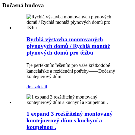
Dočasná budova
Rychlá výstavba montovaných
plynových domů / Rychlá montáž
plynových domů pro těžbu
T
je perfektním řešením pro vaše krátkodobé
kancelářské a rezidenční potřeby
——
Dočasný
kontejnerový dům
dotaz
detail
1 expand 3 rozšiřitelný montovaný
kontejnerový dům s kuchyní a
koupelnou .