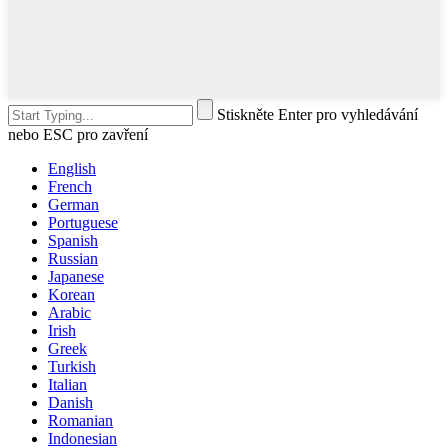
Stiskněte Enter pro vyhledávání
nebo ESC pro zavření
English
French
German
Portuguese
Spanish
Russian
Japanese
Korean
Arabic
Irish
Greek
Turkish
Italian
Danish
Romanian
Indonesian