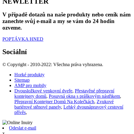
NEWLETTER
V případě dotazů na naše produkty nebo ceník nám
zanechte svůj e-mail a my se vám do 24 hodin
ozveme.
POPTÁVKA HNED
Sociální
© Copyright - 2010-2022: Všechna práva vyhrazena.
Horké produkty
Sitemap
AMP pro mobily
Dvousložkové venkovní dveře
,
Přestavěné přepravní
kontejnery domů
,
Posuvná okna s práškovým nástřikem
,
Přepravní Kontejner Domů Na Kolečkách
,
Zvukové
bariérové ​​stěnové panely
,
Lehký dvounápravový cestovní
přívěs
,
Odeslat e-mail
x