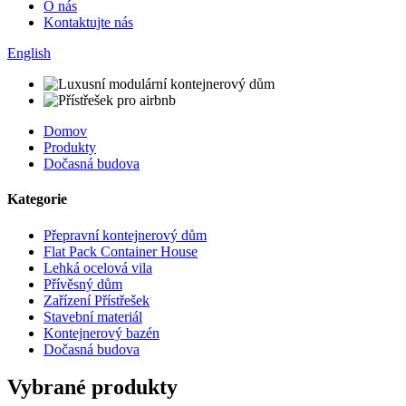
O nás
Kontaktujte nás
English
Domov
Produkty
Dočasná budova
Kategorie
Přepravní kontejnerový dům
Flat Pack Container House
Lehká ocelová vila
Přívěsný dům
Zařízení Přístřešek
Stavební materiál
Kontejnerový bazén
Dočasná budova
Vybrané produkty