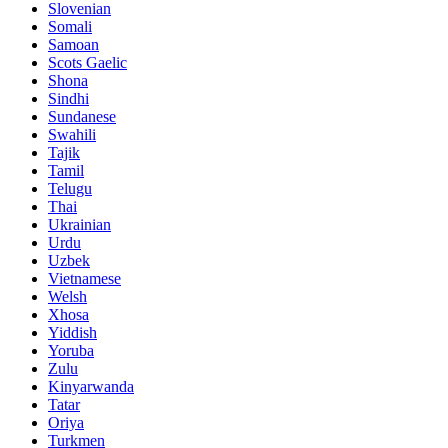
Slovenian
Somali
Samoan
Scots Gaelic
Shona
Sindhi
Sundanese
Swahili
Tajik
Tamil
Telugu
Thai
Ukrainian
Urdu
Uzbek
Vietnamese
Welsh
Xhosa
Yiddish
Yoruba
Zulu
Kinyarwanda
Tatar
Oriya
Turkmen