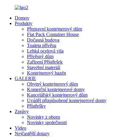
Domov
Produkty
Přepravní kontejnerový dům
Flat Pack Container House
Dočasná budova
Toaleta přívěsu
Lehká ocelová vila
Přívěsný dům
Zařízení Přístřešek
Stavební materiál
Kontejnerový bazén
GALERIE
Obytný kontejnerový dům
Komerční kontejnerové domy
Kancelářský kontejnerový dům
Uváděl přizpůsobené kontejnerové domy
Přístřešky
Zprávy
Novinky z oboru
Novinky společnosti
Video
Nejčastější dotazy