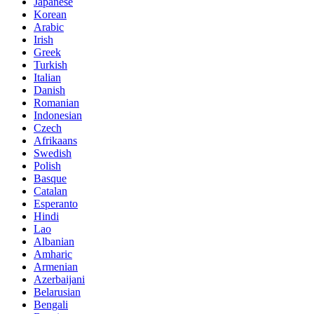
Japanese
Korean
Arabic
Irish
Greek
Turkish
Italian
Danish
Romanian
Indonesian
Czech
Afrikaans
Swedish
Polish
Basque
Catalan
Esperanto
Hindi
Lao
Albanian
Amharic
Armenian
Azerbaijani
Belarusian
Bengali