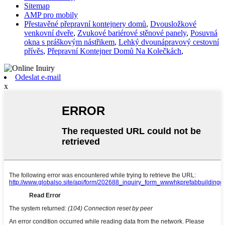
Sitemap
AMP pro mobily
Přestavěné přepravní kontejnery domů
,
Dvousložkové
venkovní dveře
,
Zvukové bariérové ​​stěnové panely
,
Posuvná
okna s práškovým nástřikem
,
Lehký dvounápravový cestovní
přívěs
,
Přepravní Kontejner Domů Na Kolečkách
,
Odeslat e-mail
x