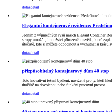
dotaz
detail
Elegantní kontejnerové rezidence: Předefi
Jedním z výjimečných rysů našich Elegant Container Resid
stropy umožňují množství přirozeného světla, které zapla
útočiště, kde si můžete odpočinout a vychutnat si krásu s
dotaz
detail
přizpůsobitelný kontejnerový dům 40 stop
Toto inovativní řešení bydlení, navržené pro ty, kteří hl
útočiště na dovolenou nebo funkční pracovní prostor.
dotaz
detail
40 stop upravený přepravní kontejnerový 