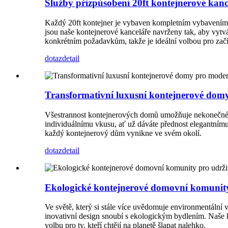
Služby přizpůsobení 20ft kontejnerové kanc
Každý 20ft kontejner je vybaven kompletním vybavením, k
jsou naše kontejnerové kanceláře navrženy tak, aby vytvář
konkrétním požadavkům, takže je ideální volbou pro začín
dotaz
detail
Transformativní luxusní kontejnerové domy 
Všestrannost kontejnerových domů umožňuje nekonečné př
individuálnímu vkusu, ať už dáváte přednost elegantnímu,
každý kontejnerový dům vynikne ve svém okolí.
dotaz
detail
Ekologické kontejnerové domovní komunity 
Ve světě, který si stále více uvědomuje environmentální
inovativní design snoubí s ekologickým bydlením. Naše k
volbu pro ty, kteří chtějí na planetě šlapat nalehko.