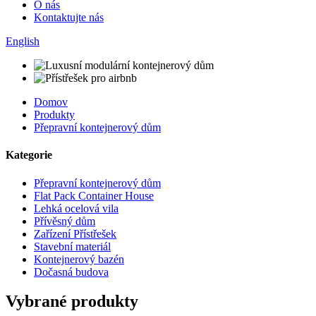
O nás
Kontaktujte nás
English
Domov
Produkty
Přepravní kontejnerový dům
Kategorie
Přepravní kontejnerový dům
Flat Pack Container House
Lehká ocelová vila
Přívěsný dům
Zařízení Přístřešek
Stavební materiál
Kontejnerový bazén
Dočasná budova
Vybrané produkty