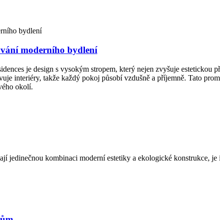
nování moderního bydlení
ences je design s vysokým stropem, který nejen zvyšuje estetickou přita
vuje interiéry, takže každý pokoj působí vzdušně a příjemně. Tato pro
vého okolí.
edají jedinečnou kombinaci moderní estetiky a ekologické konstrukce, je 
dům.