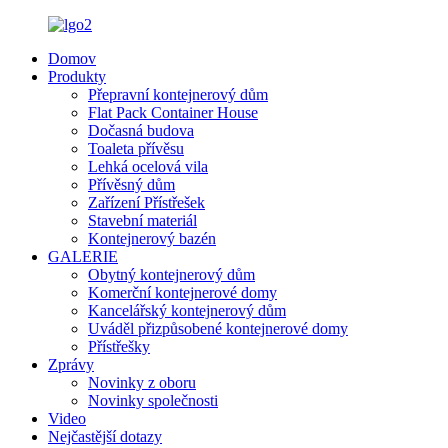
Domov
Produkty
Přepravní kontejnerový dům
Flat Pack Container House
Dočasná budova
Toaleta přívěsu
Lehká ocelová vila
Přívěsný dům
Zařízení Přístřešek
Stavební materiál
Kontejnerový bazén
GALERIE
Obytný kontejnerový dům
Komerční kontejnerové domy
Kancelářský kontejnerový dům
Uváděl přizpůsobené kontejnerové domy
Přístřešky
Zprávy
Novinky z oboru
Novinky společnosti
Video
Nejčastější dotazy