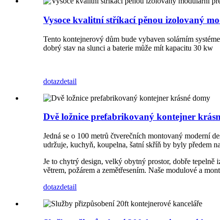
Vysoce kvalitní stříkací pěnou izolovaný 
Tento kontejnerový dům bude vybaven solárním systémem
dobrý stav na slunci a baterie může mít kapacitu 30 kw
dotaz
detail
Dvě ložnice prefabrikovaný kontejner krá
Jedná se o 100 metrů čtverečních montovaný moderní des
udržuje, kuchyň, koupelna, šatní skříň by byly předem na
Je to chytrý design, velký obytný prostor, dobře tepeln
větrem, požárem a zemětřesením. Naše modulové a montova
dotaz
detail