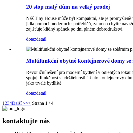
20 stop malý dům na velký prodej
Náš Tiny House může být kompaktní, ale je promyšleně 
jídla pomocí moderních spotřebičů, zatímco chytře navrže
zajišťuje klidný spánek po dni plném dobrodružství.
dotaz
detail
Multifunkční obytné kontejnerové domy se
Revoluční řešení pro moderní bydlení v odlehlých lokali
spojují funkčnost s udržitelností. Tento kontejnerový dů
jako trvalé bydliště.
dotaz
detail
1
2
3
4
Další >
>>
Strana 1 / 4
kontaktujte nás