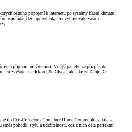
orychlostního připojení k internetu po systémy řízení klimatu
itřní uspořádání lze upravit tak, aby vyhovovalo vašim
ozy.
veň přijmout udržitelnost. Vnější panely lze přizpůsobit
n zvyšuje estetickou přitažlivost, ale také zajišťuje, že
 Vstupte do Eco-Conscious Container Home Communities, kde se
ěs pohodlí, stylu a udržitelnosti, což z nich dělá perfektní