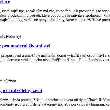
eláře
teré zajišťuje, že váš tým má vše, co potřebuje k prosperitě. Od vysok
ely produktivní prostředí, které podporuje kreativitu a spolupráci. Vn
ající podniky, vzdálené týmy nebo firmy, které chtějí rozšířit své prov
pro moderní životní styl
izpůsobení a umožňuje majitelům domů vyjádřit svůj osobní styl a záro
 modernímu vzhledu nebo rustikálnějšímu šarmu. Tato přizpůsobivost neje
pro udržitelný život
 výzvy, nebyla potřeba řešení udržitelného života nikdy naléhavější.
omunity jsou promyšleně vytvořeny tak, aby poskytovaly harmonickou sm