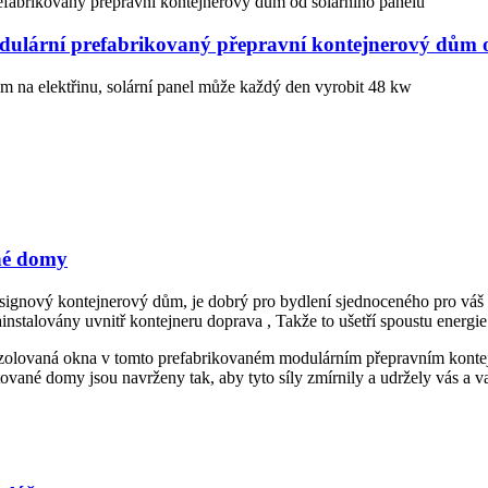
modulární prefabrikovaný přepravní kontejnerový dům 
 na elektřinu, solární panel může každý den vyrobit 48 kw
sné domy
ignový kontejnerový dům, je dobrý pro bydlení sjednoceného pro váš 
instalovány uvnitř kontejneru doprava , Takže to ušetří spoustu energie
ě izolovaná okna v tomto prefabrikovaném modulárním přepravním kontej
né domy jsou navrženy tak, aby tyto síly zmírnily a udržely vás a va