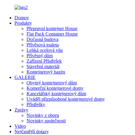
Domov
Produkty
Přepravní kontejner House
Flat Pack Container House
Dočasná budova
Přívěsová toaleta
Lehká ocelová vila
Přívěsný dům
Zařízení Přístřešek
Stavební materiál
Kontejnerový bazén
GALERIE
Obytný kontejnerový dům
Komerční kontejnerové domy
Kancelářský kontejnerový dům
Uváděl přizpůsobené kontejnerové domy
Přístřešky
Zprávy
Novinky z oboru
Novinky společnosti
Video
Nejčastější dotazy