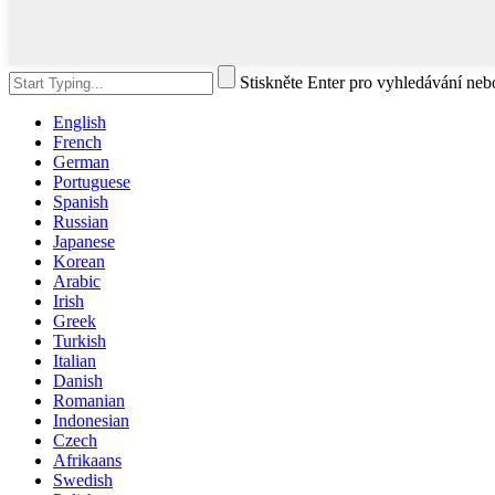
Stiskněte Enter pro vyhledávání ne
English
French
German
Portuguese
Spanish
Russian
Japanese
Korean
Arabic
Irish
Greek
Turkish
Italian
Danish
Romanian
Indonesian
Czech
Afrikaans
Swedish