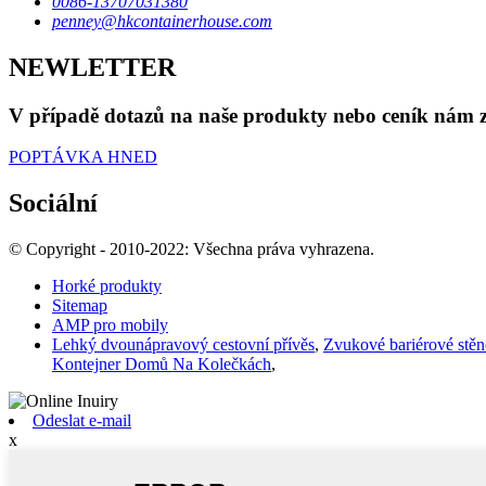
0086-13707031380
penney@hkcontainerhouse.com
NEWLETTER
V případě dotazů na naše produkty nebo ceník nám z
POPTÁVKA HNED
Sociální
© Copyright - 2010-2022: Všechna práva vyhrazena.
Horké produkty
Sitemap
AMP pro mobily
Lehký dvounápravový cestovní přívěs
,
Zvukové bariérové ​​stě
Kontejner Domů Na Kolečkách
,
Odeslat e-mail
x