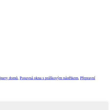
ejnery domů
,
Posuvná okna s práškovým nástřikem
,
Přepravní