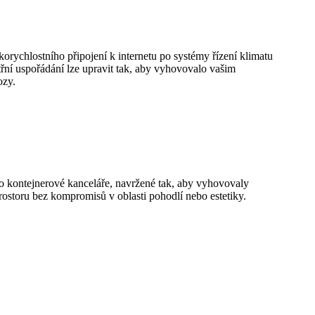
orychlostního připojení k internetu po systémy řízení klimatu
itřní uspořádání lze upravit tak, aby vyhovovalo vašim
ozy.
Tyto kontejnerové kanceláře, navržené tak, aby vyhovovaly
rostoru bez kompromisů v oblasti pohodlí nebo estetiky.