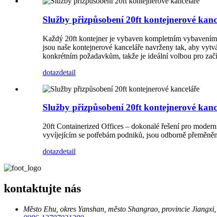
Služby přizpůsobení 20ft kontejnerové kanc
Každý 20ft kontejner je vybaven kompletním vybavením, k
jsou naše kontejnerové kanceláře navrženy tak, aby vytvář
konkrétním požadavkům, takže je ideální volbou pro začín
dotaz
detail
Služby přizpůsobení 20ft kontejnerové kanc
20ft Containerized Offices – dokonalé řešení pro moderní 
vyvíjejícím se potřebám podniků, jsou odborně přeměněny
dotaz
detail
kontaktujte nás
Město Ehu, okres Yanshan, město Shangrao, provincie Jiangxi,