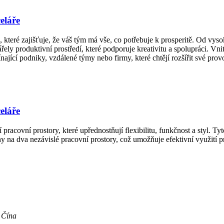
eláře
teré zajišťuje, že váš tým má vše, co potřebuje k prosperitě. Od vysok
ely produktivní prostředí, které podporuje kreativitu a spolupráci. Vn
ající podniky, vzdálené týmy nebo firmy, které chtějí rozšířit své prov
eláře
pracovní prostory, které upřednostňují flexibilitu, funkčnost a styl. 
 na dva nezávislé pracovní prostory, což umožňuje efektivní využití p
 Čína