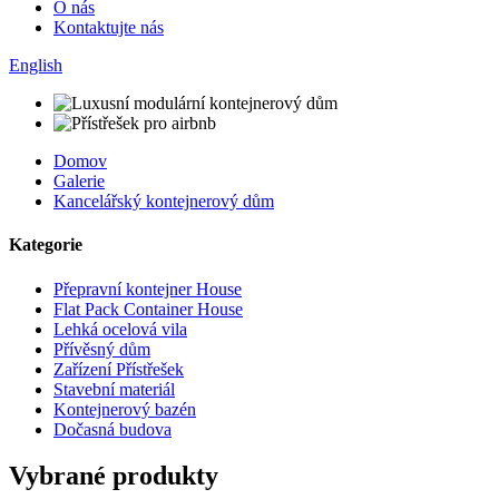
O nás
Kontaktujte nás
English
Domov
Galerie
Kancelářský kontejnerový dům
Kategorie
Přepravní kontejner House
Flat Pack Container House
Lehká ocelová vila
Přívěsný dům
Zařízení Přístřešek
Stavební materiál
Kontejnerový bazén
Dočasná budova
Vybrané produkty