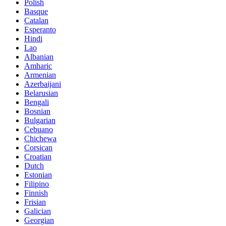
Polish
Basque
Catalan
Esperanto
Hindi
Lao
Albanian
Amharic
Armenian
Azerbaijani
Belarusian
Bengali
Bosnian
Bulgarian
Cebuano
Chichewa
Corsican
Croatian
Dutch
Estonian
Filipino
Finnish
Frisian
Galician
Georgian