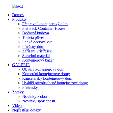
Domov
Produkty
Přepravní kontejnerový dům
Flat Pack Container House
Dočasná budova
Toaleta přívěsu
Lehká ocelová vila
Přívěsný dům
Zařízení Přístřešek
Stavební materiál
Kontejnerový bazén
GALERIE
Obytný kontejnerový dům
Komerční kontejnerové domy
Kancelářský kontejnerový dům
Uváděl přizpůsobené kontejnerové domy
Přístřešky
Zprávy
Novinky z oboru
Novinky společnosti
Video
Nejčastější dotazy