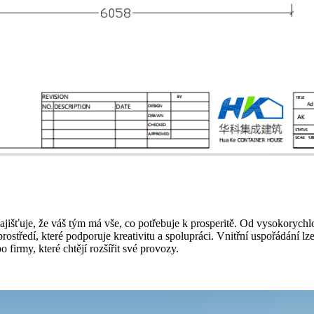
išťuje, že váš tým má vše, co potřebuje k prosperitě. Od vysokorychlos
prostředí, které podporuje kreativitu a spolupráci. Vnitřní uspořádání
 firmy, které chtějí rozšířit své provozy.