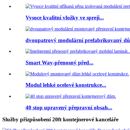
Vysoce kvalitní vložky ve spreji...
dvoupatrový modulární prefabrikovaný dů
Smart Way-přenosný před...
Modul lehké ocelové konstrukce...
40 stop upravený přepravní obsah...
Služby přizpůsobení 20ft kontejnerové kanceláře