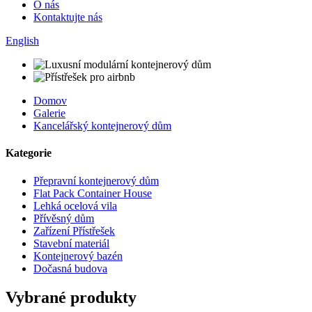
O nás
Kontaktujte nás
English
Domov
Galerie
Kancelářský kontejnerový dům
Kategorie
Přepravní kontejnerový dům
Flat Pack Container House
Lehká ocelová vila
Přívěsný dům
Zařízení Přístřešek
Stavební materiál
Kontejnerový bazén
Dočasná budova
Vybrané produkty