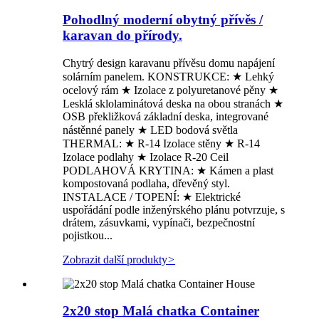
Pohodlný moderní obytný přívěs /
karavan do přírody.
Chytrý design karavanu přívěsu domu napájení
solárním panelem. KONSTRUKCE: ★ Lehký
ocelový rám ★ Izolace z polyuretanové pěny ★
Lesklá sklolaminátová deska na obou stranách ★
OSB překližková základní deska, integrované
nástěnné panely ★ LED bodová světla
THERMAL: ★ R-14 Izolace stěny ★ R-14
Izolace podlahy ★ Izolace R-20 Ceil
PODLAHOVÁ KRYTINA: ★ Kámen a plast
kompostovaná podlaha, dřevěný styl.
INSTALACE / TOPENÍ: ★ Elektrické
uspořádání podle inženýrského plánu potvrzuje, s
drátem, zásuvkami, vypínači, bezpečnostní
pojistkou...
Zobrazit další produkty
>
2x20 stop Malá chatka Container