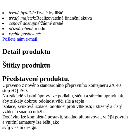
trvalé bydliště:
Trvalé bydliště
trvalý majetek:
Realizovatelná finanční aktiva
cenově dostupné:
žádné drahé
přizpůsobené:
modul
rychle postavené:
Pošlete nám e-mail
Detail produktu
Štítky produktu
Představení produktu.
Upraveno z nového standardního přepravního kontejneru 2X 40
stop HQ ISO.
Na základě vlastní úpravy lze podlahu, stěnu a střechu upravit tak,
aby získaly dobrou odolnost vůči síle a teplu
izolace, zvuková izolace, odolnost proti vlhkosti; uklizený a čistý
vzhled a snadná údržba.
Dodávku lze kompletně postavit, snadno přepravovat, vnější povrch
a vnitřní armatury lze řešit jako
svůj vlastní design.