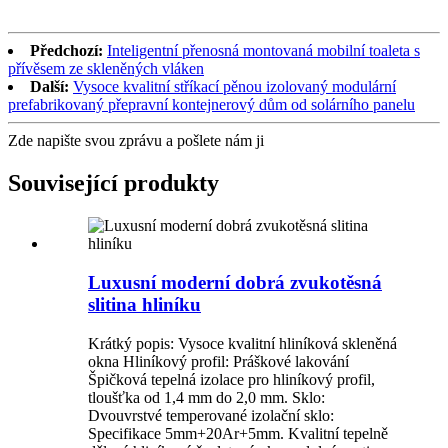
Předchozí:
Inteligentní přenosná montovaná mobilní toaleta s
přívěsem ze skleněných vláken
Další:
Vysoce kvalitní stříkací pěnou izolovaný modulární
prefabrikovaný přepravní kontejnerový dům od solárního panelu
Zde napište svou zprávu a pošlete nám ji
Související produkty
Luxusní moderní dobrá zvukotěsná
slitina hliníku
Krátký popis: Vysoce kvalitní hliníková skleněná
okna Hliníkový profil: Práškové lakování
Špičková tepelná izolace pro hliníkový profil,
tloušťka od 1,4 mm do 2,0 mm. Sklo:
Dvouvrstvé temperované izolační sklo:
Specifikace 5mm+20Ar+5mm. Kvalitní tepelně