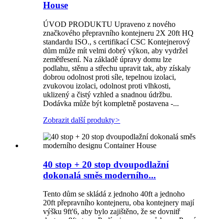
House
ÚVOD PRODUKTU Upraveno z nového
značkového přepravního kontejneru 2X 20ft HQ
standardu ISO., s certifikací CSC Kontejnerový
dům může mít velmi dobrý výkon, aby vydržel
zemětřesení. Na základě úpravy domu lze
podlahu, stěnu a střechu upravit tak, aby získaly
dobrou odolnost proti síle, tepelnou izolaci,
zvukovou izolaci, odolnost proti vlhkosti,
uklizený a čistý vzhled a snadnou údržbu.
Dodávka může být kompletně postavena -...
Zobrazit další produkty
>
40 stop + 20 stop dvoupodlažní
dokonalá směs moderního...
Tento dům se skládá z jednoho 40ft a jednoho
20ft přepravního kontejneru, oba kontejnery mají
výšku 9ft'6, aby bylo zajištěno, že se dovnitř