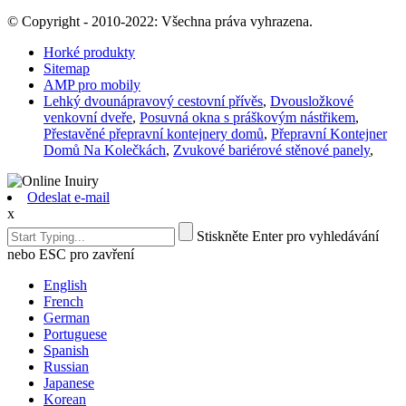
© Copyright - 2010-2022: Všechna práva vyhrazena.
Horké produkty
Sitemap
AMP pro mobily
Lehký dvounápravový cestovní přívěs
,
Dvousložkové
venkovní dveře
,
Posuvná okna s práškovým nástřikem
,
Přestavěné přepravní kontejnery domů
,
Přepravní Kontejner
Domů Na Kolečkách
,
Zvukové bariérové ​​stěnové panely
,
Odeslat e-mail
x
Stiskněte Enter pro vyhledávání
nebo ESC pro zavření
English
French
German
Portuguese
Spanish
Russian
Japanese
Korean