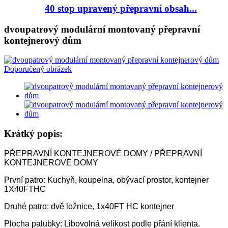
40 stop upravený přepravní obsah...
dvoupatrový modulární montovaný přepravní
kontejnerový dům
Krátký popis:
PŘEPRAVNÍ KONTEJNEROVÉ DOMY / PŘEPRAVNÍ
KONTEJNEROVÉ DOMY
První patro: Kuchyň, koupelna, obývací prostor, kontejner
1X40FTHC
Druhé patro: dvě ložnice, 1x40FT HC kontejner
Plocha palubky: Libovolná velikost podle přání klienta.