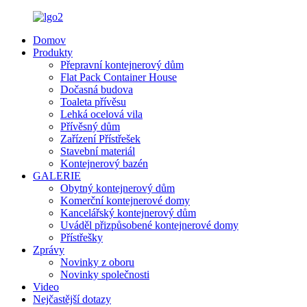
Domov
Produkty
Přepravní kontejnerový dům
Flat Pack Container House
Dočasná budova
Toaleta přívěsu
Lehká ocelová vila
Přívěsný dům
Zařízení Přístřešek
Stavební materiál
Kontejnerový bazén
GALERIE
Obytný kontejnerový dům
Komerční kontejnerové domy
Kancelářský kontejnerový dům
Uváděl přizpůsobené kontejnerové domy
Přístřešky
Zprávy
Novinky z oboru
Novinky společnosti
Video
Nejčastější dotazy