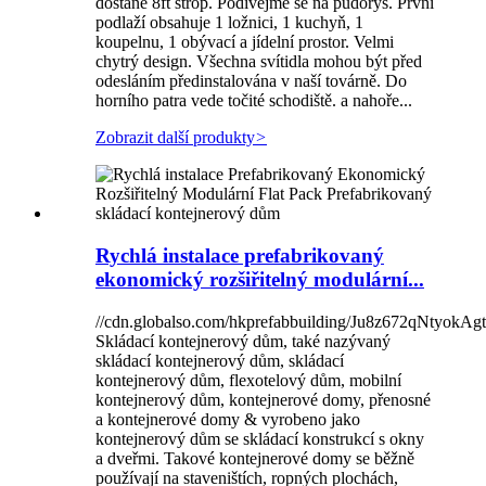
dostane 8ft strop. Podívejme se na půdorys. První
podlaží obsahuje 1 ložnici, 1 kuchyň, 1
koupelnu, 1 obývací a jídelní prostor. Velmi
chytrý design. Všechna svítidla mohou být před
odesláním předinstalována v naší továrně. Do
horního patra vede točité schodiště. a nahoře...
Zobrazit další produkty
>
Rychlá instalace prefabrikovaný
ekonomický rozšiřitelný modulární...
//cdn.globalso.com/hkprefabbuilding/Ju8z672qNtyok
Skládací kontejnerový dům, také nazývaný
skládací kontejnerový dům, skládací
kontejnerový dům, flexotelový dům, mobilní
kontejnerový dům, kontejnerové domy, přenosné
a kontejnerové domy & vyrobeno jako
kontejnerový dům se skládací konstrukcí s okny
a dveřmi. Takové kontejnerové domy se běžně
používají na staveništích, ropných plochách,