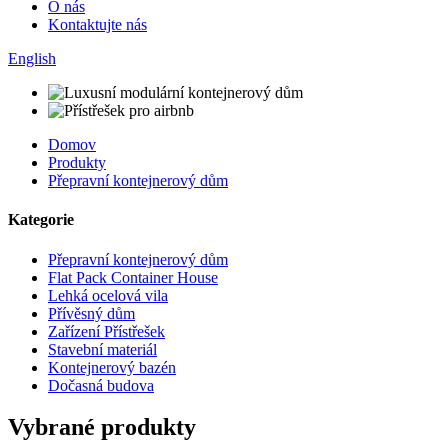
O nás
Kontaktujte nás
English
Domov
Produkty
Přepravní kontejnerový dům
Kategorie
Přepravní kontejnerový dům
Flat Pack Container House
Lehká ocelová vila
Přívěsný dům
Zařízení Přístřešek
Stavební materiál
Kontejnerový bazén
Dočasná budova
Vybrané produkty