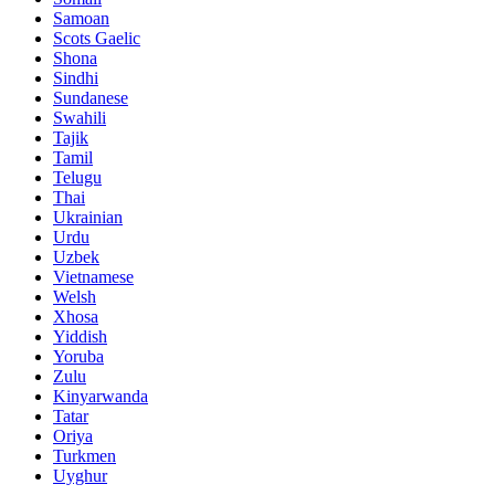
Samoan
Scots Gaelic
Shona
Sindhi
Sundanese
Swahili
Tajik
Tamil
Telugu
Thai
Ukrainian
Urdu
Uzbek
Vietnamese
Welsh
Xhosa
Yiddish
Yoruba
Zulu
Kinyarwanda
Tatar
Oriya
Turkmen
Uyghur