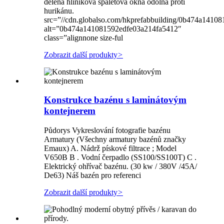
dělená hliníková špaletová okna odolná proti
hurikánu.
src=”//cdn.globalso.com/hkprefabbuilding/0b474a1410
alt=”0b474a141081592edfe03a214fa5412″
class=”alignnone size-ful
Zobrazit další produkty
>
Konstrukce bazénu s laminátovým
kontejnerem
Půdorys Vykreslování fotografie bazénu
Armatury (Všechny armatury bazénů značky
Emaux) A. Nádrž pískové filtrace ; Model
V650B B . Vodní čerpadlo (SS100/SS100T) C .
Elektrický ohřívač bazénu. (30 kw / 380V /45A/
De63) Náš bazén pro referenci ​
Zobrazit další produkty
>