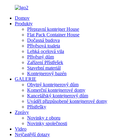
Domov
Produkty
Přepravní kontejner House
Flat Pack Container House
Dočasná budova
Přívěsová toaleta
Lehká ocelová vila
Přívěsný dům
Zařízení Přístřešek
Stavební materiál
Kontejnerový bazén
GALERIE
Obytný kontejnerový dům
Komerční kontejnerové domy
Kancelářský kontejnerový dům
Uváděl přizpůsobené kontejnerové domy
Přístřešky
Zprávy
Novinky z oboru
Novinky společnosti
Video
Nejčastější dotazy