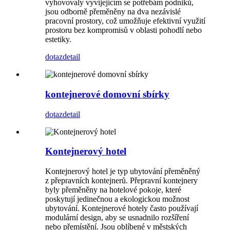
vyhovovaly vyvíjejícím se potřebám podniků,
jsou odborně přeměněny na dva nezávislé
pracovní prostory, což umožňuje efektivní využití
prostoru bez kompromisů v oblasti pohodlí nebo
estetiky.
dotaz
detail
kontejnerové domovní sbírky
dotaz
detail
Kontejnerový hotel
Kontejnerový hotel je typ ubytování přeměněný
z přepravních kontejnerů. Přepravní kontejnery
byly přeměněny na hotelové pokoje, které
poskytují jedinečnou a ekologickou možnost
ubytování. Kontejnerové hotely často používají
modulární design, aby se usnadnilo rozšíření
nebo přemístění. Jsou oblíbené v městských