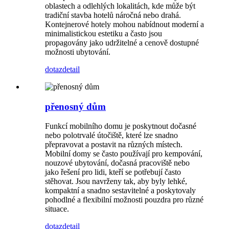
oblastech a odlehlých lokalitách, kde může být
tradiční stavba hotelů náročná nebo drahá.
Kontejnerové hotely mohou nabídnout moderní a
minimalistickou estetiku a často jsou
propagovány jako udržitelné a cenově dostupné
možnosti ubytování.
dotaz
detail
přenosný dům
Funkcí mobilního domu je poskytnout dočasné
nebo polotrvalé útočiště, které lze snadno
přepravovat a postavit na různých místech.
Mobilní domy se často používají pro kempování,
nouzové ubytování, dočasná pracoviště nebo
jako řešení pro lidi, kteří se potřebují často
stěhovat. Jsou navrženy tak, aby byly lehké,
kompaktní a snadno sestavitelné a poskytovaly
pohodlné a flexibilní možnosti pouzdra pro různé
situace.
dotaz
detail