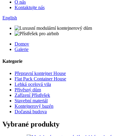
O nás
Kontaktujte nás
English
Domov
Galerie
Kategorie
Přepravní kontejner House
Flat Pack Container House
Lehká ocelová vila
Přívěsný dům
Zařízení Přístřešek
Stavební materiál
Kontejnerový bazén
Dočasná budova
Vybrané produkty