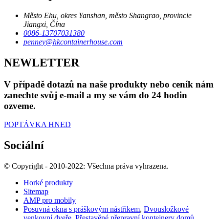
Město Ehu, okres Yanshan, město Shangrao, provincie
Jiangxi, Čína
0086-13707031380
penney@hkcontainerhouse.com
NEWLETTER
V případě dotazů na naše produkty nebo ceník nám
zanechte svůj e-mail a my se vám do 24 hodin
ozveme.
POPTÁVKA HNED
Sociální
© Copyright - 2010-2022: Všechna práva vyhrazena.
Horké produkty
Sitemap
AMP pro mobily
Posuvná okna s práškovým nástřikem
,
Dvousložkové
venkovní dveře
,
Přestavěné přepravní kontejnery domů
,