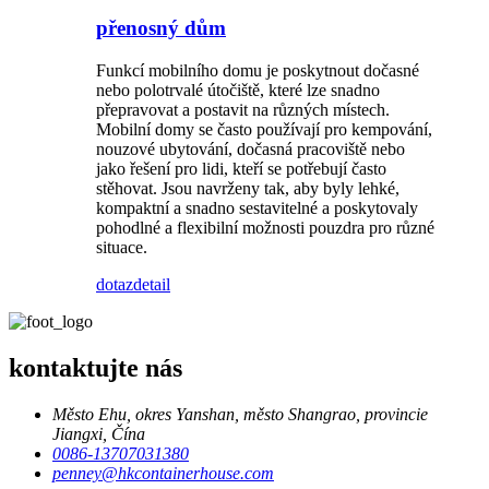
přenosný dům
Funkcí mobilního domu je poskytnout dočasné
nebo polotrvalé útočiště, které lze snadno
přepravovat a postavit na různých místech.
Mobilní domy se často používají pro kempování,
nouzové ubytování, dočasná pracoviště nebo
jako řešení pro lidi, kteří se potřebují často
stěhovat. Jsou navrženy tak, aby byly lehké,
kompaktní a snadno sestavitelné a poskytovaly
pohodlné a flexibilní možnosti pouzdra pro různé
situace.
dotaz
detail
kontaktujte nás
Město Ehu, okres Yanshan, město Shangrao, provincie
Jiangxi, Čína
0086-13707031380
penney@hkcontainerhouse.com