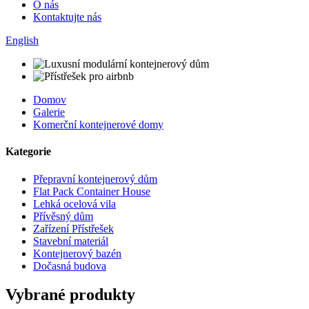
O nás
Kontaktujte nás
English
Domov
Galerie
Komerční kontejnerové domy
Kategorie
Přepravní kontejnerový dům
Flat Pack Container House
Lehká ocelová vila
Přívěsný dům
Zařízení Přístřešek
Stavební materiál
Kontejnerový bazén
Dočasná budova
Vybrané produkty