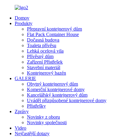
Domov
Produkty
Přepravní kontejnerový dům
Flat Pack Container House
Dočasná budova
Toaleta přívěsu
Lehká ocelová vila
Přívěsný dům
Zařízení Přístřešek
Stavební materiál
Kontejnerový bazén
GALERIE
Obytný kontejnerový dům
Komerční kontejnerové domy
Kancelářský kontejnerový dům
Uváděl přizpůsobené kontejnerové domy
Přístřešky
Zprávy
Novinky z oboru
Novinky společnosti
Video
Nejčastější dotazy