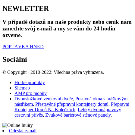
NEWLETTER
V případě dotazů na naše produkty nebo ceník nám
zanechte svůj e-mail a my se vám do 24 hodin
ozveme.
POPTÁVKA HNED
Sociální
© Copyright - 2010-2022: Všechna práva vyhrazena.
Horké produkty
Sitemap
AMP pro mobily
Dvousložkové venkovní dveře
,
Posuvná okna s práškovým
nástřikem
,
Přestavěné přepravní kontejnery domů
,
Přepravní
Kontejner Domů Na Kolečkách
,
Lehký dvounápravový
cestovní přívěs
,
Zvukové bariérové ​​stěnové panely
,
Odeslat e-mail