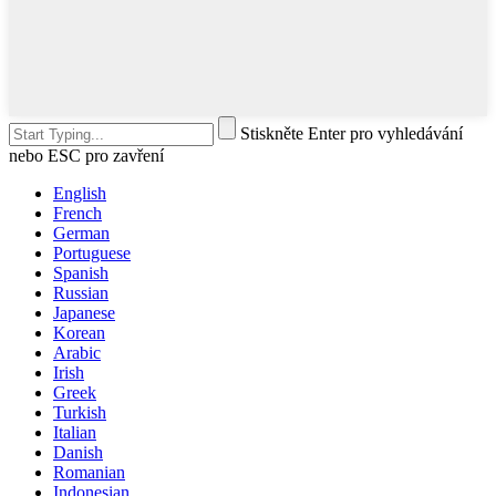
Stiskněte Enter pro vyhledávání
nebo ESC pro zavření
English
French
German
Portuguese
Spanish
Russian
Japanese
Korean
Arabic
Irish
Greek
Turkish
Italian
Danish
Romanian
Indonesian