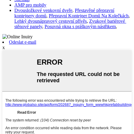
AMP pro mobily
Dvousložkové venkovní dveře
,
Přestavěné přepravní
kontejnery domů
,
Přepravní Kontejner Domů Na Kolečkách
,
Lehký dvounápravový cestovní přívěs
,
Zvukové bariérové ​​
stěnové panely
,
Posuvná okna s práškovým nástřikem
,
Odeslat e-mail
x