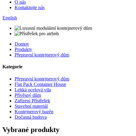
O nás
Kontaktujte nás
English
Domov
Produkty
Přepravní kontejnerový dům
Kategorie
Přepravní kontejnerový dům
Flat Pack Container House
Lehká ocelová vila
Přívěsný dům
Zařízení Přístřešek
Stavební materiál
Kontejnerový bazén
Dočasná budova
Vybrané produkty