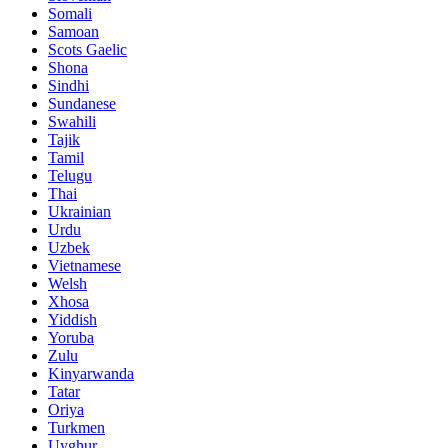
Somali
Samoan
Scots Gaelic
Shona
Sindhi
Sundanese
Swahili
Tajik
Tamil
Telugu
Thai
Ukrainian
Urdu
Uzbek
Vietnamese
Welsh
Xhosa
Yiddish
Yoruba
Zulu
Kinyarwanda
Tatar
Oriya
Turkmen
Uyghur