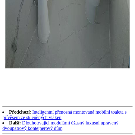
Předchozí:
Inteligentní přenosná montovaná mobilní toaleta s
přívěsem ze skleněných vláken
Další:
Dlouhotrvající modulární úžasný luxusní upravený
dvoupatrový kontejnerový dům