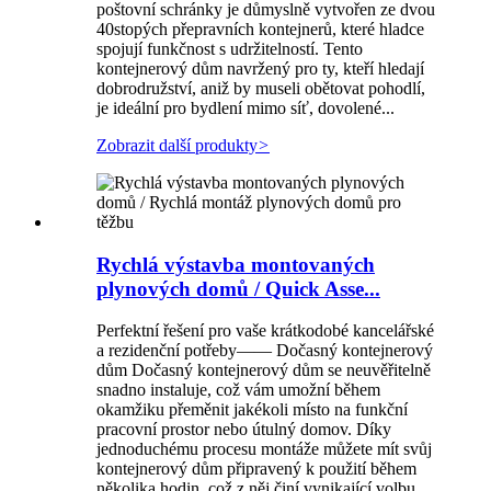
poštovní schránky je důmyslně vytvořen ze dvou
40stopých přepravních kontejnerů, které hladce
spojují funkčnost s udržitelností. Tento
kontejnerový dům navržený pro ty, kteří hledají
dobrodružství, aniž by museli obětovat pohodlí,
je ideální pro bydlení mimo síť, dovolené...
Zobrazit další produkty
>
Rychlá výstavba montovaných
plynových domů / Quick Asse...
Perfektní řešení pro vaše krátkodobé kancelářské
a rezidenční potřeby—— Dočasný kontejnerový
dům Dočasný kontejnerový dům se neuvěřitelně
snadno instaluje, což vám umožní během
okamžiku přeměnit jakékoli místo na funkční
pracovní prostor nebo útulný domov. Díky
jednoduchému procesu montáže můžete mít svůj
kontejnerový dům připravený k použití během
několika hodin, což z něj činí vynikající volbu