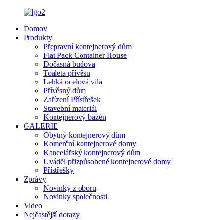
Domov
Produkty
Přepravní kontejnerový dům
Flat Pack Container House
Dočasná budova
Toaleta přívěsu
Lehká ocelová vila
Přívěsný dům
Zařízení Přístřešek
Stavební materiál
Kontejnerový bazén
GALERIE
Obytný kontejnerový dům
Komerční kontejnerové domy
Kancelářský kontejnerový dům
Uváděl přizpůsobené kontejnerové domy
Přístřešky
Zprávy
Novinky z oboru
Novinky společnosti
Video
Nejčastější dotazy