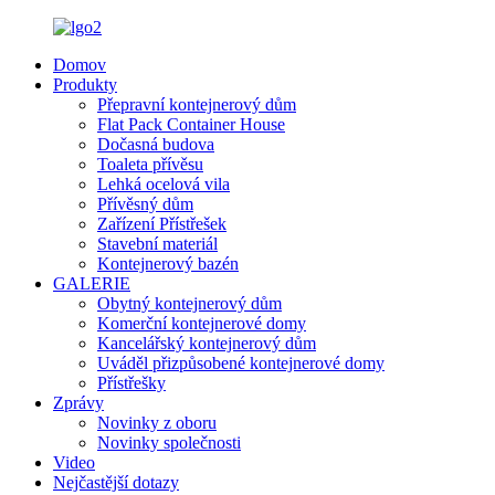
Domov
Produkty
Přepravní kontejnerový dům
Flat Pack Container House
Dočasná budova
Toaleta přívěsu
Lehká ocelová vila
Přívěsný dům
Zařízení Přístřešek
Stavební materiál
Kontejnerový bazén
GALERIE
Obytný kontejnerový dům
Komerční kontejnerové domy
Kancelářský kontejnerový dům
Uváděl přizpůsobené kontejnerové domy
Přístřešky
Zprávy
Novinky z oboru
Novinky společnosti
Video
Nejčastější dotazy