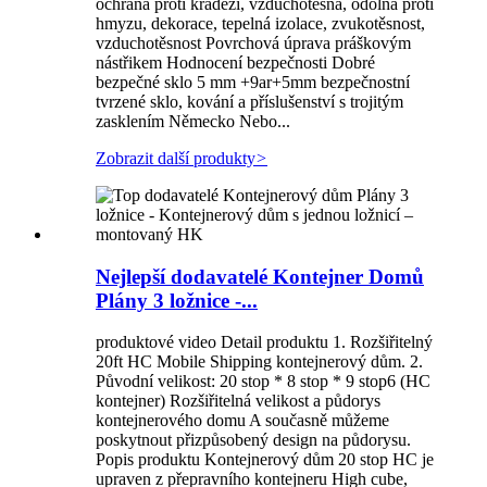
ochrana proti krádeži, vzduchotěsná, odolná proti
hmyzu, dekorace, tepelná izolace, zvukotěsnost,
vzduchotěsnost Povrchová úprava práškovým
nástřikem Hodnocení bezpečnosti Dobré
bezpečné sklo 5 mm +9ar+5mm bezpečnostní
tvrzené sklo, kování a příslušenství s trojitým
zasklením Německo Nebo...
Zobrazit další produkty
>
Nejlepší dodavatelé Kontejner Domů
Plány 3 ložnice -...
produktové video Detail produktu 1. Rozšiřitelný
20ft HC Mobile Shipping kontejnerový dům. 2.
Původní velikost: 20 stop * 8 stop * 9 stop6 (HC
kontejner) Rozšiřitelná velikost a půdorys
kontejnerového domu A současně můžeme
poskytnout přizpůsobený design na půdorysu.
Popis produktu Kontejnerový dům 20 stop HC je
upraven z přepravního kontejneru High cube,