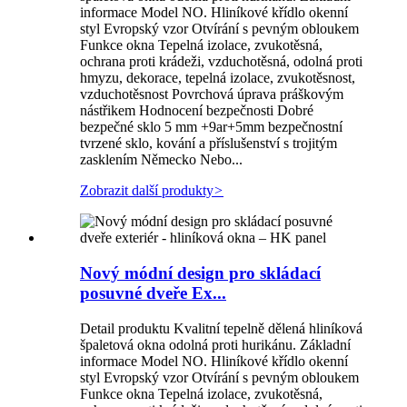
informace Model NO. Hliníkové křídlo okenní
styl Evropský vzor Otvírání s pevným obloukem
Funkce okna Tepelná izolace, zvukotěsná,
ochrana proti krádeži, vzduchotěsná, odolná proti
hmyzu, dekorace, tepelná izolace, zvukotěsnost,
vzduchotěsnost Povrchová úprava práškovým
nástřikem Hodnocení bezpečnosti Dobré
bezpečné sklo 5 mm +9ar+5mm bezpečnostní
tvrzené sklo, kování a příslušenství s trojitým
zasklením Německo Nebo...
Zobrazit další produkty
>
Nový módní design pro skládací
posuvné dveře Ex...
Detail produktu Kvalitní tepelně dělená hliníková
špaletová okna odolná proti hurikánu. Základní
informace Model NO. Hliníkové křídlo okenní
styl Evropský vzor Otvírání s pevným obloukem
Funkce okna Tepelná izolace, zvukotěsná,