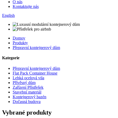
O nás
Kontaktujte nás
English
Domov
Produkty
Přepravní kontejnerový dům
Kategorie
Přepravní kontejnerový dům
Flat Pack Container House
Lehká ocelová vila
Přívěsný dům
Zařízení Přístřešek
Stavební materiál
Kontejnerový bazén
Dočasná budova
Vybrané produkty