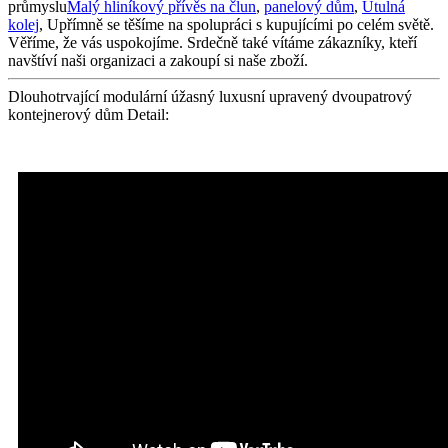
průmyslu
Malý hliníkový přívěs na člun
,
panelový dům
,
Útulná
kolej
, Upřímně se těšíme na spolupráci s kupujícími po celém světě.
Věříme, že vás uspokojíme. Srdečně také vítáme zákazníky, kteří
navštíví naši organizaci a zakoupí si naše zboží.
Dlouhotrvající modulární úžasný luxusní upravený dvoupatrový
kontejnerový dům Detail: