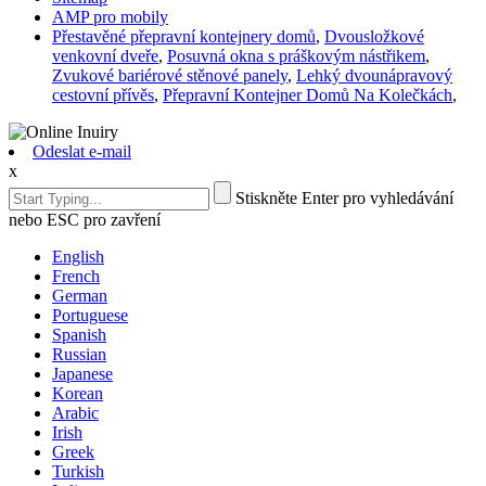
AMP pro mobily
Přestavěné přepravní kontejnery domů
,
Dvousložkové
venkovní dveře
,
Posuvná okna s práškovým nástřikem
,
Zvukové bariérové ​​stěnové panely
,
Lehký dvounápravový
cestovní přívěs
,
Přepravní Kontejner Domů Na Kolečkách
,
Odeslat e-mail
x
Stiskněte Enter pro vyhledávání
nebo ESC pro zavření
English
French
German
Portuguese
Spanish
Russian
Japanese
Korean
Arabic
Irish
Greek
Turkish