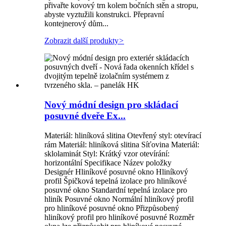
přivařte kovový trn kolem bočních stěn a stropu,
abyste vyztužili konstrukci. Přepravní
kontejnerový dům...
Zobrazit další produkty
>
Nový módní design pro skládací
posuvné dveře Ex...
Materiál: hliníková slitina Otevřený styl: otevírací
rám Materiál: hliníková slitina Síťovina Materiál:
sklolaminát Styl: Krátký vzor otevírání:
horizontální Specifikace Název položky
Designér Hliníkové posuvné okno Hliníkový
profil Špičková tepelná izolace pro hliníkové
posuvné okno Standardní tepelná izolace pro
hliník Posuvné okno Normální hliníkový profil
pro hliníkové posuvné okno Přizpůsobený
hliníkový profil pro hliníkové posuvné Rozměr