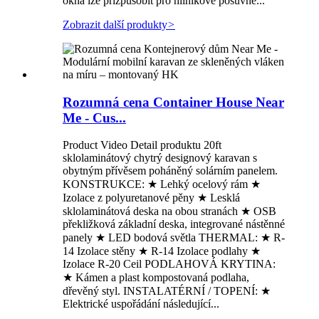
okna lze přizpůsobit pro hliníkové posuvné...
Zobrazit další produkty
>
Rozumná cena Container House Near
Me - Cus...
Product Video Detail produktu 20ft
sklolaminátový chytrý designový karavan s
obytným přívěsem poháněný solárním panelem.
KONSTRUKCE: ★ Lehký ocelový rám ★
Izolace z polyuretanové pěny ★ Lesklá
sklolaminátová deska na obou stranách ★ OSB
překližková základní deska, integrované nástěnné
panely ★ LED bodová světla THERMAL: ★ R-
14 Izolace stěny ★ R-14 Izolace podlahy ★
Izolace R-20 Ceil PODLAHOVÁ KRYTINA:
★ Kámen a plast kompostovaná podlaha,
dřevěný styl. INSTALATÉRNÍ / TOPENÍ: ★
Elektrické uspořádání následující...