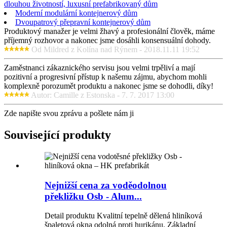
dlouhou životností, luxusní prefabrikovaný dům
Moderní modulární kontejnerový dům
Dvoupatrový přepravní kontejnerový dům
Produktový manažer je velmi žhavý a profesionální člověk, máme
příjemný rozhovor a nakonec jsme dosáhli konsensuální dohody.
Od Mildred z Kolína nad Rýnem - 2018.11.11 19:52
Zaměstnanci zákaznického servisu jsou velmi trpěliví a mají
pozitivní a progresivní přístup k našemu zájmu, abychom mohli
komplexně porozumět produktu a nakonec jsme se dohodli, díky!
Autor: Camille z Estonska - 7. 7. 2017 13:00
Zde napište svou zprávu a pošlete nám ji
Související produkty
Nejnižší cena za voděodolnou
překližku Osb - Alum...
Detail produktu Kvalitní tepelně dělená hliníková
špaletová okna odolná proti hurikánu. Základní