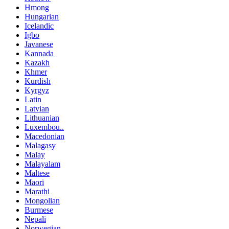
Hmong
Hungarian
Icelandic
Igbo
Javanese
Kannada
Kazakh
Khmer
Kurdish
Kyrgyz
Latin
Latvian
Lithuanian
Luxembou..
Macedonian
Malagasy
Malay
Malayalam
Maltese
Maori
Marathi
Mongolian
Burmese
Nepali
Norwegian