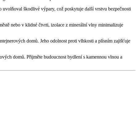
 uvolňoval škodlivé výpary, což poskytuje další vrstvu bezpečnosti
ěstě nebo v klidné čtvrti, izolace z minerální vlny minimalizuje
ntejnerových domů. Jeho odolnost proti vlhkosti a plísním zajišťuje
jnerových domů. Přijměte budoucnost bydlení s kamennou vlnou a