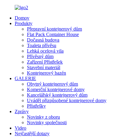
Domov
Produkty
Přepravní kontejnerový dům
Flat Pack Container House
Dočasná budova
Toaleta přívěsu
Lehká ocelová vila
Přívěsný dům
Zařízení Přístřešek
Stavební materiál
Kontejnerový bazén
GALERIE
Obytný kontejnerový dům
Komerční kontejnerové domy
Kancelářský kontejnerový dům
Uváděl přizpůsobené kontejnerové domy
Přístřešky
Zprávy
Novinky z oboru
Novinky společnosti
Video
Nejčastější dotazy