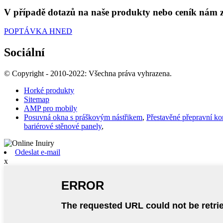
V případě dotazů na naše produkty nebo ceník nám z
POPTÁVKA HNED
Sociální
© Copyright - 2010-2022: Všechna práva vyhrazena.
Horké produkty
Sitemap
AMP pro mobily
Posuvná okna s práškovým nástřikem
,
Přestavěné přepravní k
bariérové ​​stěnové panely
,
Odeslat e-mail
x