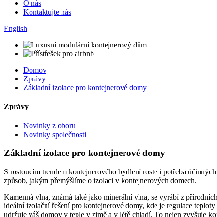
O nás
Kontaktujte nás
English
Domov
Zprávy
Základní izolace pro kontejnerové domy
Zprávy
Novinky z oboru
Novinky společnosti
Základní izolace pro kontejnerové domy
S rostoucím trendem kontejnerového bydlení roste i potřeba účinných i
způsob, jakým přemýšlíme o izolaci v kontejnerových domech.
Kamenná vlna, známá také jako minerální vlna, se vyrábí z přírodních 
ideální izolační řešení pro kontejnerové domy, kde je regulace teplo
udržuje váš domov v teple v zimě a v létě chladí. To nejen zvyšuje ko