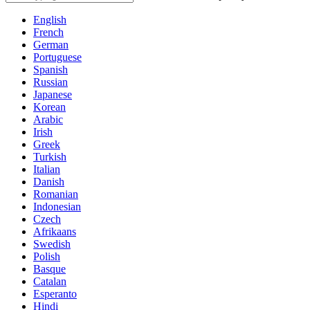
English
French
German
Portuguese
Spanish
Russian
Japanese
Korean
Arabic
Irish
Greek
Turkish
Italian
Danish
Romanian
Indonesian
Czech
Afrikaans
Swedish
Polish
Basque
Catalan
Esperanto
Hindi