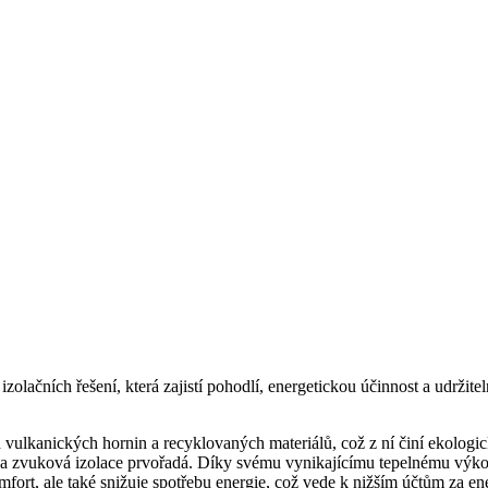
zolačních řešení, která zajistí pohodlí, energetickou účinnost a udržit
vulkanických hornin a recyklovaných materiálů, což z ní činí ekologick
ty a zvuková izolace prvořadá. Díky svému vynikajícímu tepelnému výko
mfort, ale také snižuje spotřebu energie, což vede k nižším účtům za en