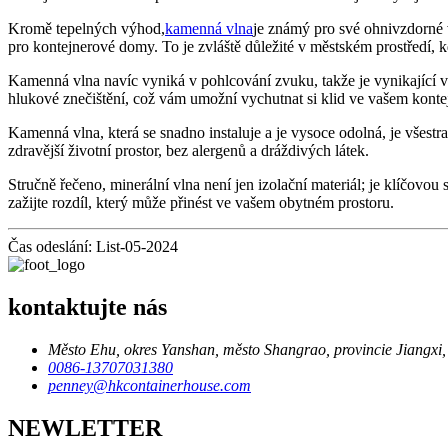
Kromě tepelných výhod,
kamenná vlna
je známý pro své ohnivzdorné v
pro kontejnerové domy. To je zvláště důležité v městském prostředí,
Kamenná vlna navíc vyniká v pohlcování zvuku, takže je vynikající volb
hlukové znečištění, což vám umožní vychutnat si klid ve vašem kon
Kamenná vlna, která se snadno instaluje a je vysoce odolná, je všestr
zdravější životní prostor, bez alergenů a dráždivých látek.
Stručně řečeno, minerální vlna není jen izolační materiál; je klíčov
zažijte rozdíl, který může přinést ve vašem obytném prostoru.
Čas odeslání: List-05-2024
kontaktujte nás
Město Ehu, okres Yanshan, město Shangrao, provincie Jiangxi,
0086-13707031380
penney@hkcontainerhouse.com
NEWLETTER