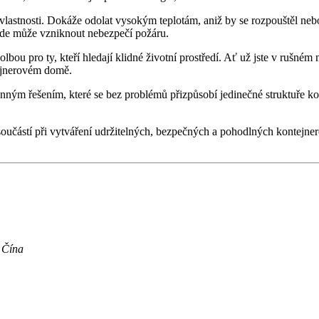
lastnosti. Dokáže odolat vysokým teplotám, aniž by se rozpouštěl nebo
 kde může vzniknout nebezpečí požáru.
ou pro ty, kteří hledají klidné životní prostředí. Ať už jste v rušném m
tejnerovém domě.
anným řešením, které se bez problémů přizpůsobí jedinečné struktuře ko
ou součástí při vytváření udržitelných, bezpečných a pohodlných konte
 Čína