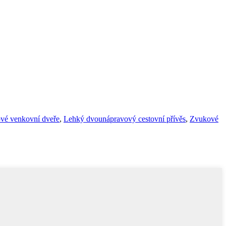
vé venkovní dveře
,
Lehký dvounápravový cestovní přívěs
,
Zvukové