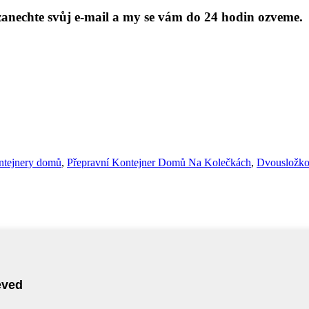
anechte svůj e-mail a my se vám do 24 hodin ozveme.
ontejnery domů
,
Přepravní Kontejner Domů Na Kolečkách
,
Dvousložko