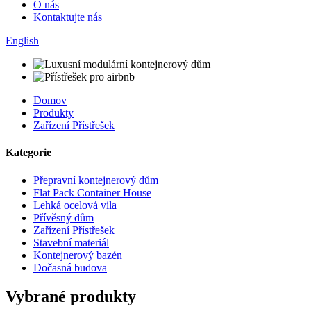
O nás
Kontaktujte nás
English
Domov
Produkty
Zařízení Přístřešek
Kategorie
Přepravní kontejnerový dům
Flat Pack Container House
Lehká ocelová vila
Přívěsný dům
Zařízení Přístřešek
Stavební materiál
Kontejnerový bazén
Dočasná budova
Vybrané produkty