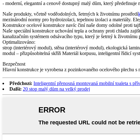
- moderní, elegantní a cenově dostupný malý dům, který předefinuj
Naše produkty, včetně voděodolných, šetrných k životnímu prostředí
mezinárodní normy pro hydroizolaci, tepelnou izolaci a materiály. Ele
Konstrukce ocelové konstrukce navíc činí naše domy odolné proti tajf
Naše speciální konstrukce uchování tepla a ochrany proti chladu zaji
kanalizačním systémem odsávacího typu, který je šetrný k životnímu 
Optimalizováno:
strop (interiérový modul), stěna (interiérový modul), ekologická lamin
modul – přizpůsobitelná skříň Materiál korpusu, inteligentní řídicí s
Bezpečnost
Hlavní konstrukce je vyrobena z pozinkovaného ocelového plechu s
Předchozí:
Inteligentní přenosná montovaná mobilní toaleta s př
Další:
20 stop malý dům na velký prodej