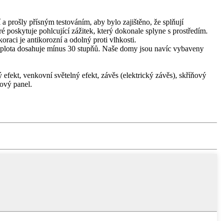
 a prošly přísným testováním, aby bylo zajištěno, že splňují
é poskytuje pohlcující zážitek, který dokonale splyne s prostředím.
aci je antikorozní a odolný proti vlhkosti.
í teplota dosahuje mínus 30 stupňů. Naše domy jsou navíc vybaveny
 efekt, venkovní světelný efekt, závěs (elektrický závěs), skříňový
kový panel.