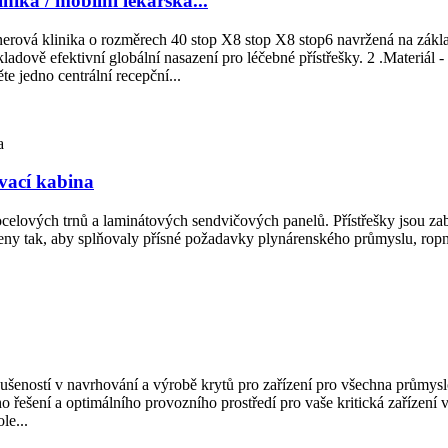
ika / mobilní lékařská...
ejnerová klinika o rozměrech 40 stop X8 stop X8 stop6 navržená na zák
dově efektivní globální nasazení pro léčebné přístřešky. 2 .Materiál 
e jedno centrální recepční...
vací kabina
elových trnů a laminátových sendvičových panelů. Přístřešky jsou zab
eny tak, aby splňovaly přísné požadavky plynárenského průmyslu, ropné
kušeností v navrhování a výrobě krytů pro zařízení pro všechna průmysl
řešení a optimálního provozního prostředí pro vaše kritická zařízení 
le...