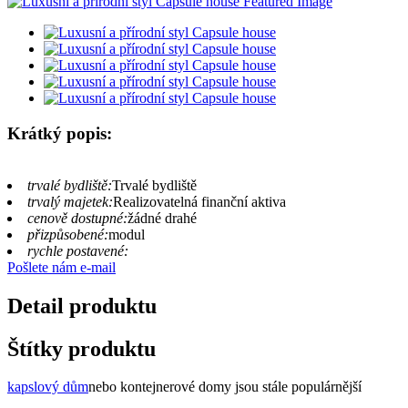
Krátký popis:
trvalé bydliště:
Trvalé bydliště
trvalý majetek:
Realizovatelná finanční aktiva
cenově dostupné:
žádné drahé
přizpůsobené:
modul
rychle postavené:
Pošlete nám e-mail
Detail produktu
Štítky produktu
kapslový dům
nebo kontejnerové domy jsou stále populárnější