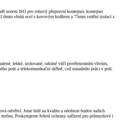
ladě norem ISO pro rohový přepravní kontejner, kontejner
- 1,6mm vlnitá ocel s kovovým kolíkem a 75mm vnitřní izolací z
alené, lehké, izolované, odolné vůči povětrnostním vlivům,
ho pole a telekomunikační skříně, což usnadnilo práci v poli.
ová odvětví. Jsme hrdí na kvalitu a odolnost budov našich
v terénu. Poskytujeme řešení ochrany zařízení pro průmyslové i