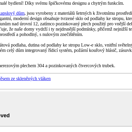
e malé bydlení! Díky svému špičkovému designu a chytrým funkcím.
kapslový dům
, jsou vyrobeny z materiálů šetrných k životnímu prostředí
gantní, moderní design obsahuje tvrzené sklo od podlahy ke stropu, kter
unům nad úrovní 12, zatímco pozinkovaný plech použitý pro vnější dekor
šťuje, že naše domy vydrží i ty nejdrsnější podmínky, přičemž nejnižš
prostředí a pohodlný, s nulovým znečištěním.
átová podlaha, dutina od podlahy ke stropu Low-e sklo, vnitřní světelný
ystém celý dům integrovaný řídicí systém, požární kouřový hlásič, zásuv
 nerezovým plechem 304 a pozinkovaných čtvercových trubek.
ívěsem ze skleněných vláken