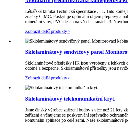
Modulární prefabrikovaná kontejnerová klin
Lékařská klinika Technická specifikace . : 1. Tato kont
značky CIMC. Poskytuje optimální objem přepravy a nákla
minerální vlny, PVC deska na všech stranách. 3. Navrhnět
Zobrazit další produkty
>
Sklolaminátový sendvičový panel Monitoro
Sklolaminátové přístřešky HK jsou vyrobeny z lehkých oc
odolné a bezpečné. Sklolaminátové přístřešky jsou navrž
Zobrazit další produkty
>
Sklolaminátový telekomunikační kryt.
Jsme čínský výrobce zařízení budov s více než 21 lety z
zařízení a věnujeme se poskytování správného ochranného 
komunální aplikace po celé zemi. Naše sklolaminátové po