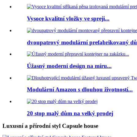
Vysoce kvalitní vložky ve spreji...
dvoupatrový modulární prefabrikovaný dů
Úžasný moderní design na míru...
Modulární Amazon s dlouhou životností...
20 stop malý dům na velký prodej
Luxusní a přírodní styl Capsule house