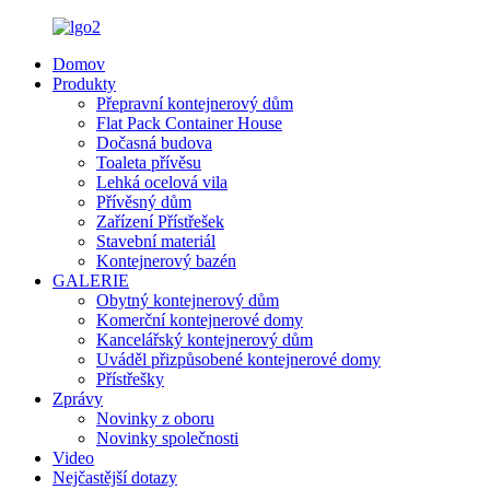
Domov
Produkty
Přepravní kontejnerový dům
Flat Pack Container House
Dočasná budova
Toaleta přívěsu
Lehká ocelová vila
Přívěsný dům
Zařízení Přístřešek
Stavební materiál
Kontejnerový bazén
GALERIE
Obytný kontejnerový dům
Komerční kontejnerové domy
Kancelářský kontejnerový dům
Uváděl přizpůsobené kontejnerové domy
Přístřešky
Zprávy
Novinky z oboru
Novinky společnosti
Video
Nejčastější dotazy