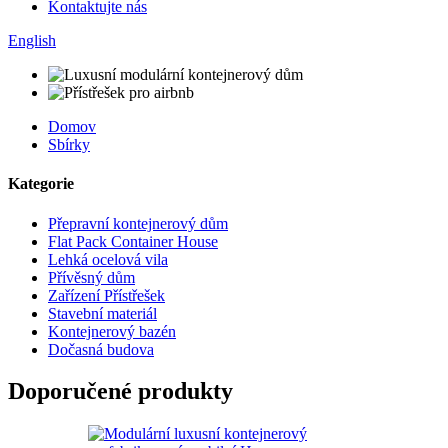
Kontaktujte nás
English
Domov
Sbírky
Kategorie
Přepravní kontejnerový dům
Flat Pack Container House
Lehká ocelová vila
Přívěsný dům
Zařízení Přístřešek
Stavební materiál
Kontejnerový bazén
Dočasná budova
Doporučené produkty