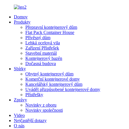
Domov
Produkty
Přepravní kontejnerový dům
Flat Pack Container House
Přívěsný dům
Lehká ocelová vila
Zařízení Přístřešek
Stavební materiál
Kontejnerový bazén
Dočasná budova
Sbírky
Obytný kontejnerový dům
Komerční kontejnerové domy
Kancelářský kontejnerový dům
Uváděl přizpůsobené kontejnerové domy
Přístřešky
Zprávy
Novinky z oboru
Novinky společnosti
Video
Nejčastější dotazy
O nás