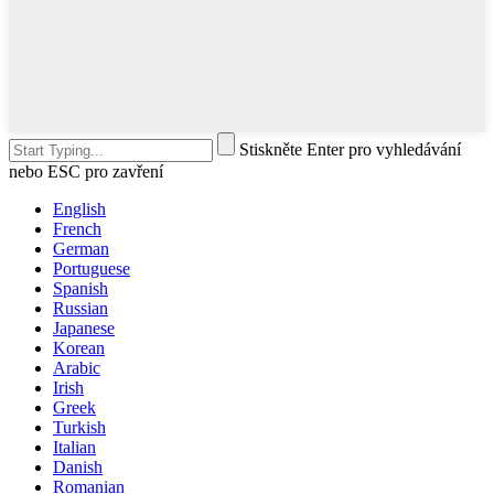
Stiskněte Enter pro vyhledávání
nebo ESC pro zavření
English
French
German
Portuguese
Spanish
Russian
Japanese
Korean
Arabic
Irish
Greek
Turkish
Italian
Danish
Romanian