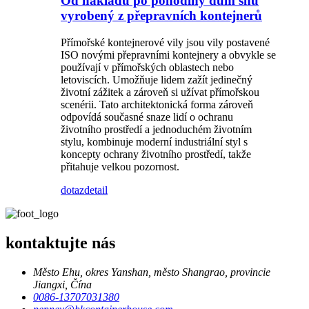
Od nákladu po pohodlný dům snů
vyrobený z přepravních kontejnerů
Přímořské kontejnerové vily jsou vily postavené
ISO novými přepravními kontejnery a obvykle se
používají v přímořských oblastech nebo
letoviscích. Umožňuje lidem zažít jedinečný
životní zážitek a zároveň si užívat přímořskou
scenérii. Tato architektonická forma zároveň
odpovídá současné snaze lidí o ochranu
životního prostředí a jednoduchém životním
stylu, kombinuje moderní industriální styl s
koncepty ochrany životního prostředí, takže
přitahuje velkou pozornost.
dotaz
detail
kontaktujte nás
Město Ehu, okres Yanshan, město Shangrao, provincie
Jiangxi, Čína
0086-13707031380