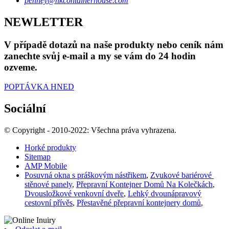
penney@hkcontainerhouse.com
NEWLETTER
V případě dotazů na naše produkty nebo ceník nám
zanechte svůj e-mail a my se vám do 24 hodin
ozveme.
POPTÁVKA HNED
Sociální
© Copyright - 2010-2022: Všechna práva vyhrazena.
Horké produkty
Sitemap
AMP Mobile
Posuvná okna s práškovým nástřikem
,
Zvukové bariérové ​​
stěnové panely
,
Přepravní Kontejner Domů Na Kolečkách
,
Dvousložkové venkovní dveře
,
Lehký dvounápravový
cestovní přívěs
,
Přestavěné přepravní kontejnery domů
,